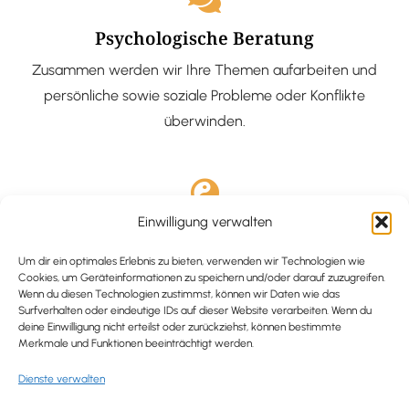
Psychologische Beratung
Zusammen werden wir Ihre Themen aufarbeiten und
persönliche sowie soziale Probleme oder Konflikte
überwinden.
Einwilligung verwalten
Ausgebildete Hypnotiseurin
Hypnose-Coaching ist eine bewährte Methode, um tief
Um dir ein optimales Erlebnis zu bieten, verwenden wir Technologien wie
Cookies, um Geräteinformationen zu speichern und/oder darauf zuzugreifen.
verankerte Probleme zu lösen und positive
Wenn du diesen Technologien zustimmst, können wir Daten wie das
Surfverhalten oder eindeutige IDs auf dieser Website verarbeiten. Wenn du
Veränderungen in deinem Leben zu bewirken.
deine Einwilligung nicht erteilst oder zurückziehst, können bestimmte
Merkmale und Funktionen beeinträchtigt werden.
Dienste verwalten