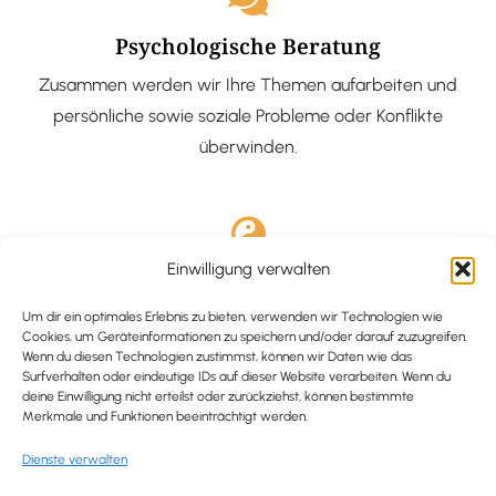
Psychologische Beratung
Zusammen werden wir Ihre Themen aufarbeiten und
persönliche sowie soziale Probleme oder Konflikte
überwinden.
Einwilligung verwalten
Ausgebildete Hypnotiseurin
Hypnose-Coaching ist eine bewährte Methode, um tief
Um dir ein optimales Erlebnis zu bieten, verwenden wir Technologien wie
Cookies, um Geräteinformationen zu speichern und/oder darauf zuzugreifen.
verankerte Probleme zu lösen und positive
Wenn du diesen Technologien zustimmst, können wir Daten wie das
Surfverhalten oder eindeutige IDs auf dieser Website verarbeiten. Wenn du
Veränderungen in deinem Leben zu bewirken.
deine Einwilligung nicht erteilst oder zurückziehst, können bestimmte
Merkmale und Funktionen beeinträchtigt werden.
Dienste verwalten