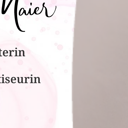
terin
tiseurin