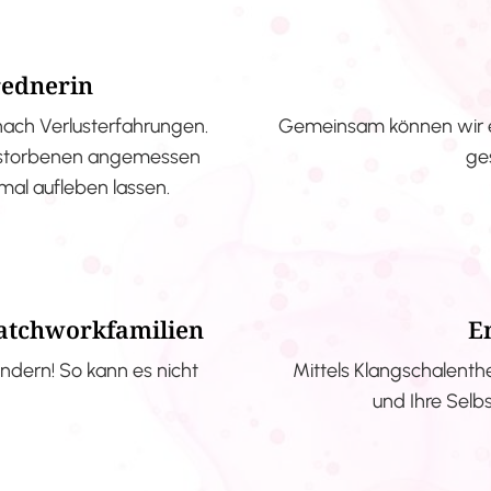
rednerin
nach Verlusterfahrungen.
Gemeinsam können wir e
erstorbenen angemessen
ge
nmal aufleben lassen.
Patchworkfamilien
E
ndern! So kann es nicht
Mittels Klangschalenth
und Ihre Selb