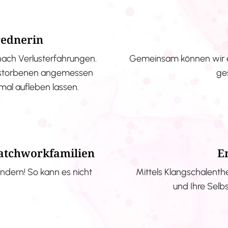
rednerin
nach Verlusterfahrungen.
Gemeinsam können wir e
erstorbenen angemessen
ge
nmal aufleben lassen.
Patchworkfamilien
E
ndern! So kann es nicht
Mittels Klangschalenth
und Ihre Selb