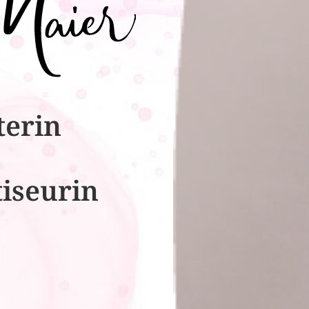
terin
tiseurin