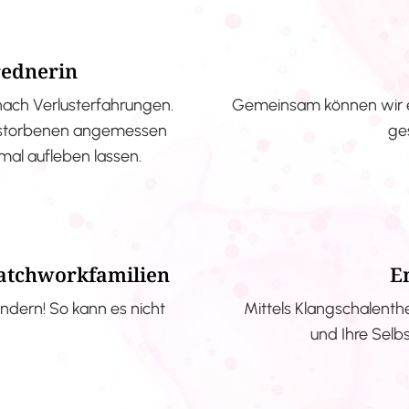
rednerin
nach Verlusterfahrungen.
Gemeinsam können wir e
erstorbenen angemessen
ge
nmal aufleben lassen.
Patchworkfamilien
E
ndern! So kann es nicht
Mittels Klangschalenth
und Ihre Selb