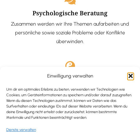
Psychologische Beratung
Zusammen werden wir Ihre Themen aufarbeiten und
persönliche sowie soziale Probleme oder Konflikte
überwinden.
Einwilligung verwalten
Ausgebildete Hypnotiseurin
Hypnose-Coaching ist eine bewährte Methode, um tief
Um dir ein optimales Erlebnis zu bieten, verwenden wir Technologien wie
Cookies, um Geräteinformationen zu speichern und/oder darauf zuzugreifen.
verankerte Probleme zu lösen und positive
Wenn du diesen Technologien zustimmst, können wir Daten wie das
Surfverhalten oder eindeutige IDs auf dieser Website verarbeiten. Wenn du
Veränderungen in deinem Leben zu bewirken.
deine Einwilligung nicht erteilst oder zurückziehst, können bestimmte
Merkmale und Funktionen beeinträchtigt werden.
Dienste verwalten