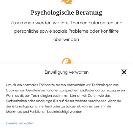
Psychologische Beratung
Zusammen werden wir Ihre Themen aufarbeiten und
persönliche sowie soziale Probleme oder Konflikte
überwinden.
Einwilligung verwalten
Ausgebildete Hypnotiseurin
Hypnose-Coaching ist eine bewährte Methode, um tief
Um dir ein optimales Erlebnis zu bieten, verwenden wir Technologien wie
Cookies, um Geräteinformationen zu speichern und/oder darauf zuzugreifen.
verankerte Probleme zu lösen und positive
Wenn du diesen Technologien zustimmst, können wir Daten wie das
Surfverhalten oder eindeutige IDs auf dieser Website verarbeiten. Wenn du
Veränderungen in deinem Leben zu bewirken.
deine Einwilligung nicht erteilst oder zurückziehst, können bestimmte
Merkmale und Funktionen beeinträchtigt werden.
Dienste verwalten