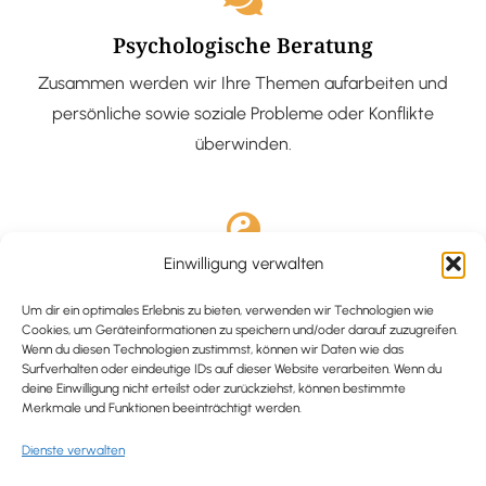
Psychologische Beratung
Zusammen werden wir Ihre Themen aufarbeiten und
persönliche sowie soziale Probleme oder Konflikte
überwinden.
Einwilligung verwalten
Ausgebildete Hypnotiseurin
Hypnose-Coaching ist eine bewährte Methode, um tief
Um dir ein optimales Erlebnis zu bieten, verwenden wir Technologien wie
Cookies, um Geräteinformationen zu speichern und/oder darauf zuzugreifen.
verankerte Probleme zu lösen und positive
Wenn du diesen Technologien zustimmst, können wir Daten wie das
Surfverhalten oder eindeutige IDs auf dieser Website verarbeiten. Wenn du
Veränderungen in deinem Leben zu bewirken.
deine Einwilligung nicht erteilst oder zurückziehst, können bestimmte
Merkmale und Funktionen beeinträchtigt werden.
Dienste verwalten