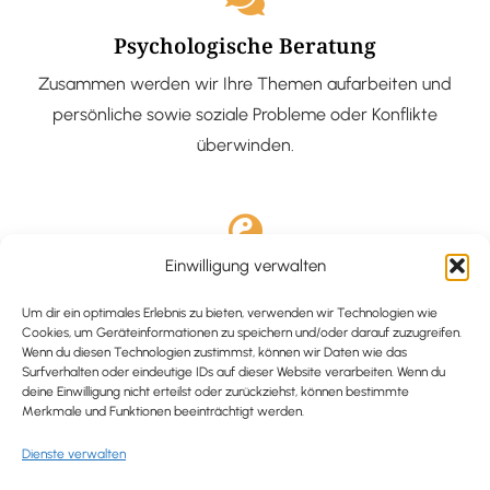
Psychologische Beratung
Zusammen werden wir Ihre Themen aufarbeiten und
persönliche sowie soziale Probleme oder Konflikte
überwinden.
Einwilligung verwalten
Ausgebildete Hypnotiseurin
Hypnose-Coaching ist eine bewährte Methode, um tief
Um dir ein optimales Erlebnis zu bieten, verwenden wir Technologien wie
Cookies, um Geräteinformationen zu speichern und/oder darauf zuzugreifen.
verankerte Probleme zu lösen und positive
Wenn du diesen Technologien zustimmst, können wir Daten wie das
Surfverhalten oder eindeutige IDs auf dieser Website verarbeiten. Wenn du
Veränderungen in deinem Leben zu bewirken.
deine Einwilligung nicht erteilst oder zurückziehst, können bestimmte
Merkmale und Funktionen beeinträchtigt werden.
Dienste verwalten