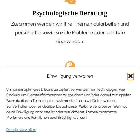
Psychologische Beratung
Zusammen werden wir Ihre Themen aufarbeiten und
persönliche sowie soziale Probleme oder Konflikte
überwinden.
Einwilligung verwalten
Ausgebildete Hypnotiseurin
Hypnose-Coaching ist eine bewährte Methode, um tief
Um dir ein optimales Erlebnis zu bieten, verwenden wir Technologien wie
Cookies, um Geräteinformationen zu speichern und/oder darauf zuzugreifen.
verankerte Probleme zu lösen und positive
Wenn du diesen Technologien zustimmst, können wir Daten wie das
Surfverhalten oder eindeutige IDs auf dieser Website verarbeiten. Wenn du
Veränderungen in deinem Leben zu bewirken.
deine Einwilligung nicht erteilst oder zurückziehst, können bestimmte
Merkmale und Funktionen beeinträchtigt werden.
Dienste verwalten