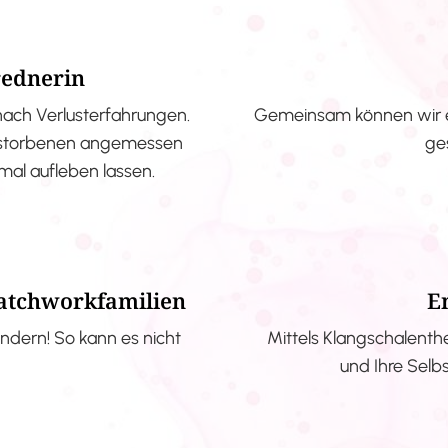
rednerin
nach Verlusterfahrungen.
Gemeinsam können wir e
erstorbenen angemessen
ge
nmal aufleben lassen.
Patchworkfamilien
E
ndern! So kann es nicht
Mittels Klangschalenth
und Ihre Selb