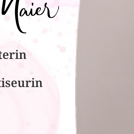
terin
tiseurin