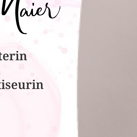
terin
tiseurin