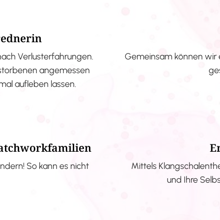
rednerin
nach Verlusterfahrungen.
Gemeinsam können wir e
erstorbenen angemessen
ge
nmal aufleben lassen.
Patchworkfamilien
E
ndern! So kann es nicht
Mittels Klangschalenth
und Ihre Selb