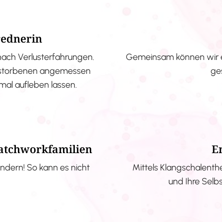
rednerin
nach Verlusterfahrungen.
Gemeinsam können wir e
erstorbenen angemessen
ge
nmal aufleben lassen.
Patchworkfamilien
E
ndern! So kann es nicht
Mittels Klangschalenth
und Ihre Selb