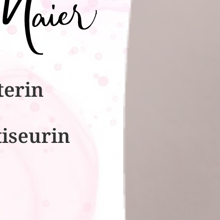
terin
tiseurin