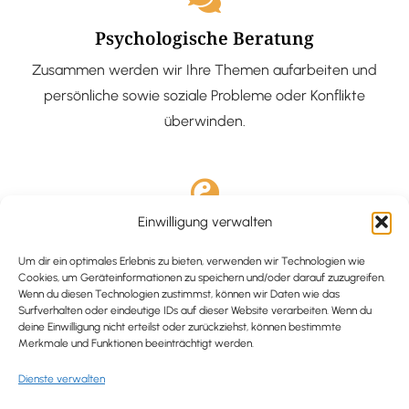
Psychologische Beratung
Zusammen werden wir Ihre Themen aufarbeiten und
persönliche sowie soziale Probleme oder Konflikte
überwinden.
Einwilligung verwalten
Ausgebildete Hypnotiseurin
Hypnose-Coaching ist eine bewährte Methode, um tief
Um dir ein optimales Erlebnis zu bieten, verwenden wir Technologien wie
Cookies, um Geräteinformationen zu speichern und/oder darauf zuzugreifen.
verankerte Probleme zu lösen und positive
Wenn du diesen Technologien zustimmst, können wir Daten wie das
Surfverhalten oder eindeutige IDs auf dieser Website verarbeiten. Wenn du
Veränderungen in deinem Leben zu bewirken.
deine Einwilligung nicht erteilst oder zurückziehst, können bestimmte
Merkmale und Funktionen beeinträchtigt werden.
Dienste verwalten