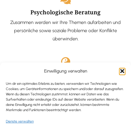
Psychologische Beratung
Zusammen werden wir Ihre Themen aufarbeiten und
persönliche sowie soziale Probleme oder Konflikte
überwinden.
Einwilligung verwalten
Ausgebildete Hypnotiseurin
Hypnose-Coaching ist eine bewährte Methode, um tief
Um dir ein optimales Erlebnis zu bieten, verwenden wir Technologien wie
Cookies, um Geräteinformationen zu speichern und/oder darauf zuzugreifen.
verankerte Probleme zu lösen und positive
Wenn du diesen Technologien zustimmst, können wir Daten wie das
Surfverhalten oder eindeutige IDs auf dieser Website verarbeiten. Wenn du
Veränderungen in deinem Leben zu bewirken.
deine Einwilligung nicht erteilst oder zurückziehst, können bestimmte
Merkmale und Funktionen beeinträchtigt werden.
Dienste verwalten