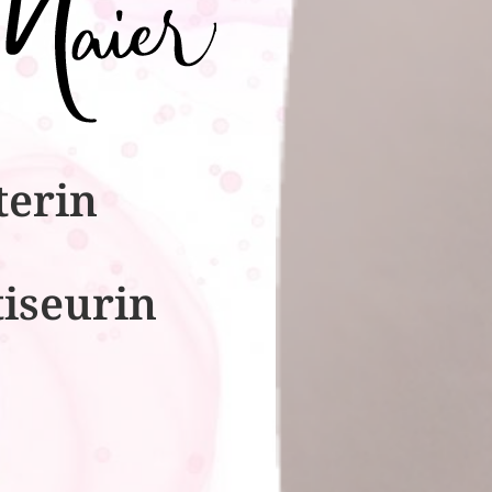
terin
tiseurin