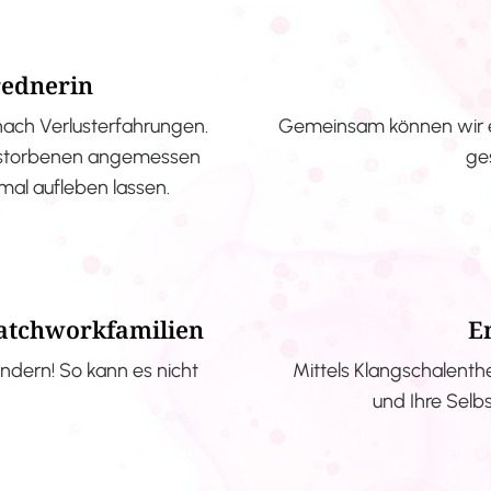
rednerin
nach Verlusterfahrungen.
Gemeinsam können wir e
erstorbenen angemessen
ge
nmal aufleben lassen.
Patchworkfamilien
E
ndern! So kann es nicht
Mittels Klangschalenth
und Ihre Selb