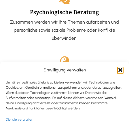
Psychologische Beratung
Zusammen werden wir Ihre Themen aufarbeiten und
persönliche sowie soziale Probleme oder Konflikte
überwinden.
Einwilligung verwalten
Ausgebildete Hypnotiseurin
Hypnose-Coaching ist eine bewährte Methode, um tief
Um dir ein optimales Erlebnis zu bieten, verwenden wir Technologien wie
Cookies, um Geräteinformationen zu speichern und/oder darauf zuzugreifen.
verankerte Probleme zu lösen und positive
Wenn du diesen Technologien zustimmst, können wir Daten wie das
Surfverhalten oder eindeutige IDs auf dieser Website verarbeiten. Wenn du
Veränderungen in deinem Leben zu bewirken.
deine Einwilligung nicht erteilst oder zurückziehst, können bestimmte
Merkmale und Funktionen beeinträchtigt werden.
Dienste verwalten