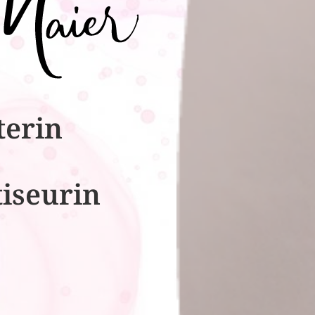
terin
tiseurin