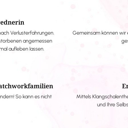
rednerin
nach Verlusterfahrungen.
Gemeinsam können wir e
erstorbenen angemessen
ge
nmal aufleben lassen.
Patchworkfamilien
E
ndern! So kann es nicht
Mittels Klangschalenth
und Ihre Selb