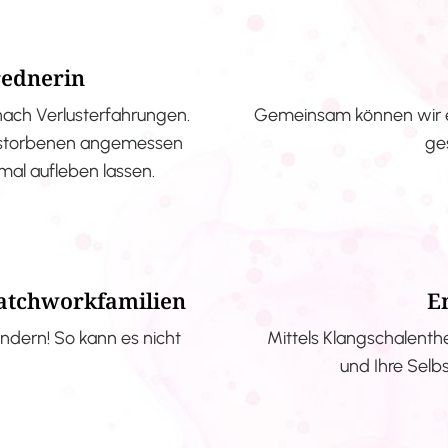
rednerin
nach Verlusterfahrungen.
Gemeinsam können wir e
erstorbenen angemessen
ge
nmal aufleben lassen.
Patchworkfamilien
E
ndern! So kann es nicht
Mittels Klangschalenth
und Ihre Selb