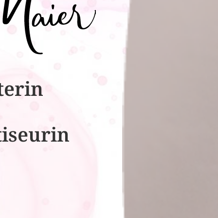
terin
tiseurin