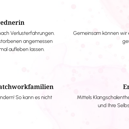
rednerin
nach Verlusterfahrungen.
Gemeinsam können wir e
erstorbenen angemessen
ge
nmal aufleben lassen.
Patchworkfamilien
E
ndern! So kann es nicht
Mittels Klangschalenth
und Ihre Selb