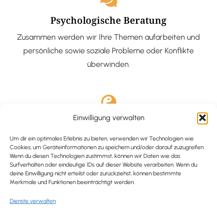
Psychologische Beratung
Zusammen werden wir Ihre Themen aufarbeiten und
persönliche sowie soziale Probleme oder Konflikte
überwinden.
Einwilligung verwalten
Ausgebildete Hypnotiseurin
Hypnose-Coaching ist eine bewährte Methode, um tief
Um dir ein optimales Erlebnis zu bieten, verwenden wir Technologien wie
Cookies, um Geräteinformationen zu speichern und/oder darauf zuzugreifen.
verankerte Probleme zu lösen und positive
Wenn du diesen Technologien zustimmst, können wir Daten wie das
Surfverhalten oder eindeutige IDs auf dieser Website verarbeiten. Wenn du
Veränderungen in deinem Leben zu bewirken.
deine Einwilligung nicht erteilst oder zurückziehst, können bestimmte
Merkmale und Funktionen beeinträchtigt werden.
Dienste verwalten