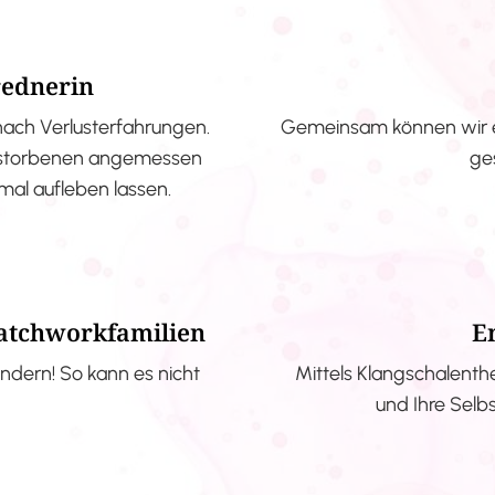
rednerin
nach Verlusterfahrungen.
Gemeinsam können wir e
erstorbenen angemessen
ge
nmal aufleben lassen.
Patchworkfamilien
E
ndern! So kann es nicht
Mittels Klangschalenth
und Ihre Selb