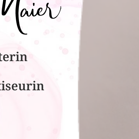
terin
tiseurin