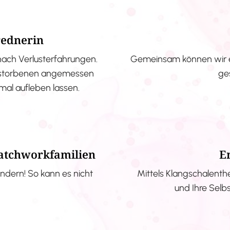
rednerin
nach Verlusterfahrungen.
Gemeinsam können wir e
erstorbenen angemessen
ge
nmal aufleben lassen.
Patchworkfamilien
E
ndern! So kann es nicht
Mittels Klangschalenth
und Ihre Selb