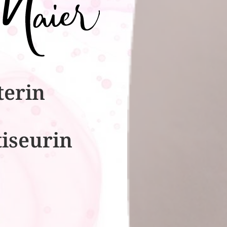
terin
tiseurin