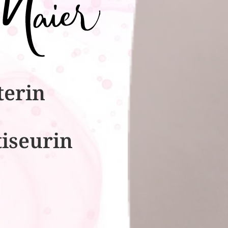
terin
tiseurin