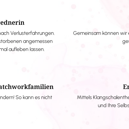
rednerin
nach Verlusterfahrungen.
Gemeinsam können wir e
erstorbenen angemessen
ge
nmal aufleben lassen.
Patchworkfamilien
E
ndern! So kann es nicht
Mittels Klangschalenth
und Ihre Selb