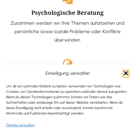
Psychologische Beratung
Zusammen werden wir Ihre Themen aufarbeiten und
persönliche sowie soziale Probleme oder Konflikte
überwinden.
Einwilligung verwalten
Ausgebildete Hypnotiseurin
Hypnose-Coaching ist eine bewährte Methode, um tief
Um dir ein optimales Erlebnis zu bieten, verwenden wir Technologien wie
Cookies, um Geräteinformationen zu speichern und/oder darauf zuzugreifen.
verankerte Probleme zu lösen und positive
Wenn du diesen Technologien zustimmst, können wir Daten wie das
Surfverhalten oder eindeutige IDs auf dieser Website verarbeiten. Wenn du
Veränderungen in deinem Leben zu bewirken.
deine Einwilligung nicht erteilst oder zurückziehst, können bestimmte
Merkmale und Funktionen beeinträchtigt werden.
Dienste verwalten