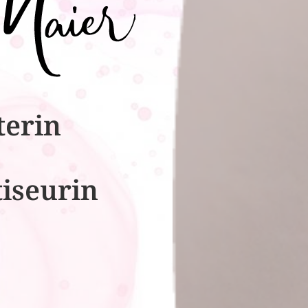
terin
tiseurin