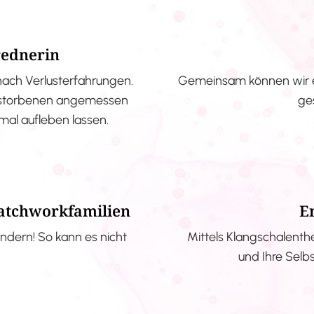
rednerin
nach Verlusterfahrungen.
Gemeinsam können wir e
erstorbenen angemessen
ge
nmal aufleben lassen.
Patchworkfamilien
E
ndern! So kann es nicht
Mittels Klangschalenth
und Ihre Selb