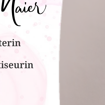
terin
tiseurin