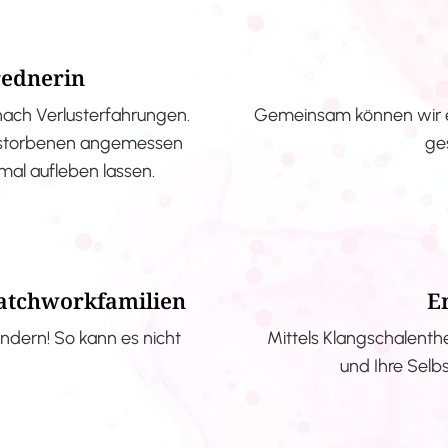
rednerin
nach Verlusterfahrungen.
Gemeinsam können wir e
erstorbenen angemessen
ge
nmal aufleben lassen.
Patchworkfamilien
E
ndern! So kann es nicht
Mittels Klangschalenth
und Ihre Selb