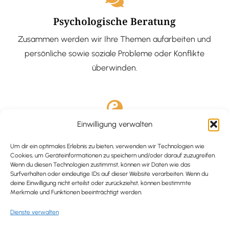
Psychologische Beratung
Zusammen werden wir Ihre Themen aufarbeiten und
persönliche sowie soziale Probleme oder Konflikte
überwinden.
Einwilligung verwalten
Ausgebildete Hypnotiseurin
Hypnose-Coaching ist eine bewährte Methode, um tief
Um dir ein optimales Erlebnis zu bieten, verwenden wir Technologien wie
Cookies, um Geräteinformationen zu speichern und/oder darauf zuzugreifen.
verankerte Probleme zu lösen und positive
Wenn du diesen Technologien zustimmst, können wir Daten wie das
Surfverhalten oder eindeutige IDs auf dieser Website verarbeiten. Wenn du
Veränderungen in deinem Leben zu bewirken.
deine Einwilligung nicht erteilst oder zurückziehst, können bestimmte
Merkmale und Funktionen beeinträchtigt werden.
Dienste verwalten