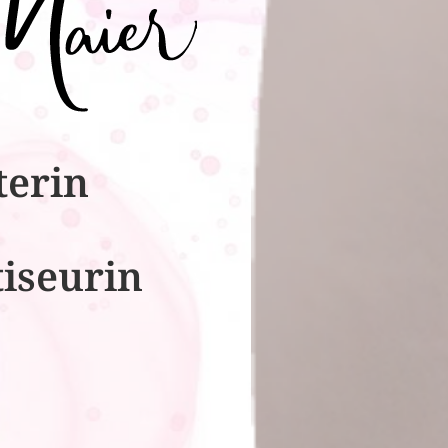
terin
tiseurin