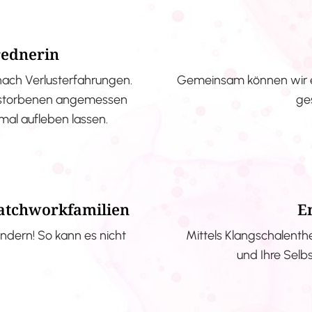
rednerin
nach Verlusterfahrungen.
Gemeinsam können wir e
erstorbenen angemessen
ge
nmal aufleben lassen.
Patchworkfamilien
E
ndern! So kann es nicht
Mittels Klangschalenth
und Ihre Selb