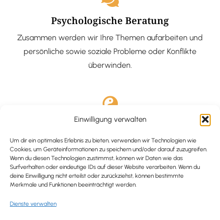
Psychologische Beratung
Zusammen werden wir Ihre Themen aufarbeiten und
persönliche sowie soziale Probleme oder Konflikte
überwinden.
Einwilligung verwalten
Ausgebildete Hypnotiseurin
Hypnose-Coaching ist eine bewährte Methode, um tief
Um dir ein optimales Erlebnis zu bieten, verwenden wir Technologien wie
Cookies, um Geräteinformationen zu speichern und/oder darauf zuzugreifen.
verankerte Probleme zu lösen und positive
Wenn du diesen Technologien zustimmst, können wir Daten wie das
Surfverhalten oder eindeutige IDs auf dieser Website verarbeiten. Wenn du
Veränderungen in deinem Leben zu bewirken.
deine Einwilligung nicht erteilst oder zurückziehst, können bestimmte
Merkmale und Funktionen beeinträchtigt werden.
Dienste verwalten