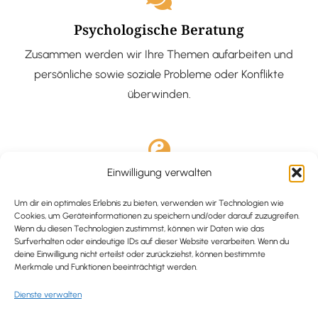
Psychologische Beratung
Zusammen werden wir Ihre Themen aufarbeiten und
persönliche sowie soziale Probleme oder Konflikte
überwinden.
Einwilligung verwalten
Ausgebildete Hypnotiseurin
Hypnose-Coaching ist eine bewährte Methode, um tief
Um dir ein optimales Erlebnis zu bieten, verwenden wir Technologien wie
Cookies, um Geräteinformationen zu speichern und/oder darauf zuzugreifen.
verankerte Probleme zu lösen und positive
Wenn du diesen Technologien zustimmst, können wir Daten wie das
Surfverhalten oder eindeutige IDs auf dieser Website verarbeiten. Wenn du
Veränderungen in deinem Leben zu bewirken.
deine Einwilligung nicht erteilst oder zurückziehst, können bestimmte
Merkmale und Funktionen beeinträchtigt werden.
Dienste verwalten