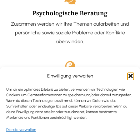
Psychologische Beratung
Zusammen werden wir Ihre Themen aufarbeiten und
persönliche sowie soziale Probleme oder Konflikte
überwinden.
Einwilligung verwalten
Ausgebildete Hypnotiseurin
Hypnose-Coaching ist eine bewährte Methode, um tief
Um dir ein optimales Erlebnis zu bieten, verwenden wir Technologien wie
Cookies, um Geräteinformationen zu speichern und/oder darauf zuzugreifen.
verankerte Probleme zu lösen und positive
Wenn du diesen Technologien zustimmst, können wir Daten wie das
Surfverhalten oder eindeutige IDs auf dieser Website verarbeiten. Wenn du
Veränderungen in deinem Leben zu bewirken.
deine Einwilligung nicht erteilst oder zurückziehst, können bestimmte
Merkmale und Funktionen beeinträchtigt werden.
Dienste verwalten