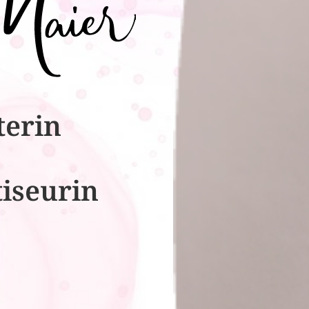
terin
tiseurin