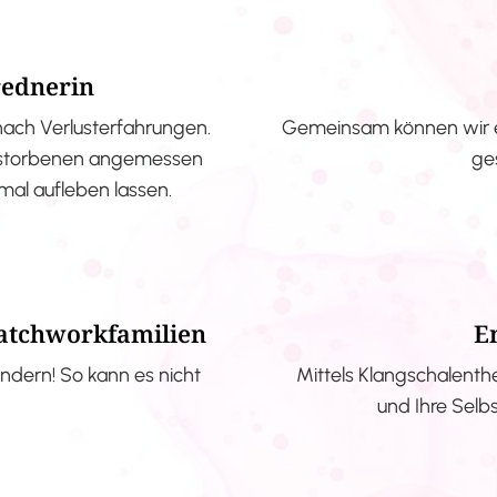
rednerin
nach Verlusterfahrungen.
Gemeinsam können wir e
erstorbenen angemessen
ge
nmal aufleben lassen.
Patchworkfamilien
E
ndern! So kann es nicht
Mittels Klangschalenth
und Ihre Selb