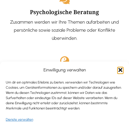
Psychologische Beratung
Zusammen werden wir Ihre Themen aufarbeiten und
persönliche sowie soziale Probleme oder Konflikte
überwinden.
Einwilligung verwalten
Ausgebildete Hypnotiseurin
Hypnose-Coaching ist eine bewährte Methode, um tief
Um dir ein optimales Erlebnis zu bieten, verwenden wir Technologien wie
Cookies, um Geräteinformationen zu speichern und/oder darauf zuzugreifen.
verankerte Probleme zu lösen und positive
Wenn du diesen Technologien zustimmst, können wir Daten wie das
Surfverhalten oder eindeutige IDs auf dieser Website verarbeiten. Wenn du
Veränderungen in deinem Leben zu bewirken.
deine Einwilligung nicht erteilst oder zurückziehst, können bestimmte
Merkmale und Funktionen beeinträchtigt werden.
Dienste verwalten