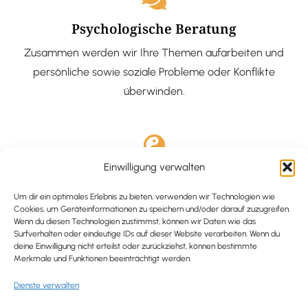
Psychologische Beratung
Zusammen werden wir Ihre Themen aufarbeiten und
persönliche sowie soziale Probleme oder Konflikte
überwinden.
Einwilligung verwalten
Ausgebildete Hypnotiseurin
Hypnose-Coaching ist eine bewährte Methode, um tief
Um dir ein optimales Erlebnis zu bieten, verwenden wir Technologien wie
Cookies, um Geräteinformationen zu speichern und/oder darauf zuzugreifen.
verankerte Probleme zu lösen und positive
Wenn du diesen Technologien zustimmst, können wir Daten wie das
Surfverhalten oder eindeutige IDs auf dieser Website verarbeiten. Wenn du
Veränderungen in deinem Leben zu bewirken.
deine Einwilligung nicht erteilst oder zurückziehst, können bestimmte
Merkmale und Funktionen beeinträchtigt werden.
Dienste verwalten