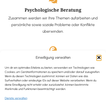
Psychologische Beratung
Zusammen werden wir Ihre Themen aufarbeiten und
persönliche sowie soziale Probleme oder Konflikte
überwinden.
Einwilligung verwalten
Ausgebildete Hypnotiseurin
Hypnose-Coaching ist eine bewährte Methode, um tief
Um dir ein optimales Erlebnis zu bieten, verwenden wir Technologien wie
Cookies, um Geräteinformationen zu speichern und/oder darauf zuzugreifen.
verankerte Probleme zu lösen und positive
Wenn du diesen Technologien zustimmst, können wir Daten wie das
Surfverhalten oder eindeutige IDs auf dieser Website verarbeiten. Wenn du
Veränderungen in deinem Leben zu bewirken.
deine Einwilligung nicht erteilst oder zurückziehst, können bestimmte
Merkmale und Funktionen beeinträchtigt werden.
Dienste verwalten