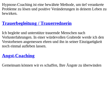
Hypnose-Coaching ist eine bewährte Methode, um tief verankerte
Probleme zu lösen und positive Veränderungen in deinem Leben zu
bewirken.
Trauerbegleitung / Trauerrednerin
Ich begleite und unterstütze trauernde Menschen nach
Verlusterfahrungen. In einer würdevollen Grabrede werde ich den
Verstorbenen angemessen ehren und ihn in seiner Einzigartigkeit
noch einmal aufleben lassen.
Angst-Coaching
Gemeinsam können wir es schaffen, Ihre Ängste zu überwinden
und wieder gestärkt nach vorne zu schauen!
Ehe- und Paarberatung / Beratung
Patchworkfamilien
Wenn Sie das Gefühl haben: Es muss sich etwas ändern! So kann es
nicht weiter gehen…
Entspannungsangebote