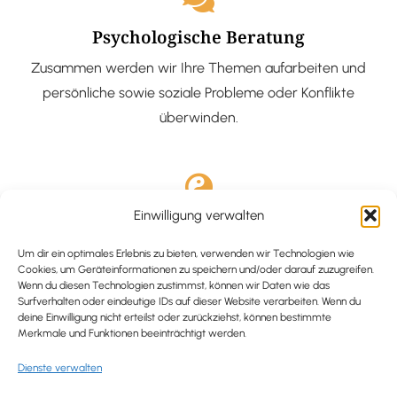
Psychologische Beratung
Zusammen werden wir Ihre Themen aufarbeiten und
persönliche sowie soziale Probleme oder Konflikte
überwinden.
Einwilligung verwalten
Ausgebildete Hypnotiseurin
Hypnose-Coaching ist eine bewährte Methode, um tief
Um dir ein optimales Erlebnis zu bieten, verwenden wir Technologien wie
Cookies, um Geräteinformationen zu speichern und/oder darauf zuzugreifen.
verankerte Probleme zu lösen und positive
Wenn du diesen Technologien zustimmst, können wir Daten wie das
Surfverhalten oder eindeutige IDs auf dieser Website verarbeiten. Wenn du
Veränderungen in deinem Leben zu bewirken.
deine Einwilligung nicht erteilst oder zurückziehst, können bestimmte
Merkmale und Funktionen beeinträchtigt werden.
Dienste verwalten