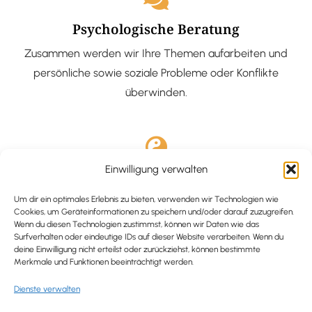
Psychologische Beratung
Zusammen werden wir Ihre Themen aufarbeiten und
persönliche sowie soziale Probleme oder Konflikte
überwinden.
Einwilligung verwalten
Ausgebildete Hypnotiseurin
Hypnose-Coaching ist eine bewährte Methode, um tief
Um dir ein optimales Erlebnis zu bieten, verwenden wir Technologien wie
Cookies, um Geräteinformationen zu speichern und/oder darauf zuzugreifen.
verankerte Probleme zu lösen und positive
Wenn du diesen Technologien zustimmst, können wir Daten wie das
Surfverhalten oder eindeutige IDs auf dieser Website verarbeiten. Wenn du
Veränderungen in deinem Leben zu bewirken.
deine Einwilligung nicht erteilst oder zurückziehst, können bestimmte
Merkmale und Funktionen beeinträchtigt werden.
Dienste verwalten