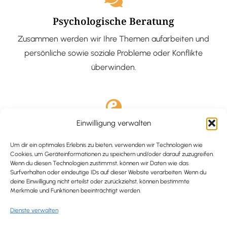
Psychologische Beratung
Zusammen werden wir Ihre Themen aufarbeiten und
persönliche sowie soziale Probleme oder Konflikte
überwinden.
Einwilligung verwalten
Ausgebildete Hypnotiseurin
Hypnose-Coaching ist eine bewährte Methode, um tief
Um dir ein optimales Erlebnis zu bieten, verwenden wir Technologien wie
Cookies, um Geräteinformationen zu speichern und/oder darauf zuzugreifen.
verankerte Probleme zu lösen und positive
Wenn du diesen Technologien zustimmst, können wir Daten wie das
Surfverhalten oder eindeutige IDs auf dieser Website verarbeiten. Wenn du
Veränderungen in deinem Leben zu bewirken.
deine Einwilligung nicht erteilst oder zurückziehst, können bestimmte
Merkmale und Funktionen beeinträchtigt werden.
Dienste verwalten