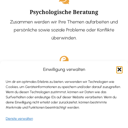
Psychologische Beratung
Zusammen werden wir Ihre Themen aufarbeiten und
persönliche sowie soziale Probleme oder Konflikte
überwinden.
Einwilligung verwalten
Ausgebildete Hypnotiseurin
Hypnose-Coaching ist eine bewährte Methode, um tief
Um dir ein optimales Erlebnis zu bieten, verwenden wir Technologien wie
Cookies, um Geräteinformationen zu speichern und/oder darauf zuzugreifen.
verankerte Probleme zu lösen und positive
Wenn du diesen Technologien zustimmst, können wir Daten wie das
Surfverhalten oder eindeutige IDs auf dieser Website verarbeiten. Wenn du
Veränderungen in deinem Leben zu bewirken.
deine Einwilligung nicht erteilst oder zurückziehst, können bestimmte
Merkmale und Funktionen beeinträchtigt werden.
Dienste verwalten