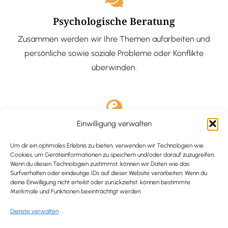
Psychologische Beratung
Zusammen werden wir Ihre Themen aufarbeiten und
persönliche sowie soziale Probleme oder Konflikte
überwinden.
Einwilligung verwalten
Ausgebildete Hypnotiseurin
Hypnose-Coaching ist eine bewährte Methode, um tief
Um dir ein optimales Erlebnis zu bieten, verwenden wir Technologien wie
Cookies, um Geräteinformationen zu speichern und/oder darauf zuzugreifen.
verankerte Probleme zu lösen und positive
Wenn du diesen Technologien zustimmst, können wir Daten wie das
Surfverhalten oder eindeutige IDs auf dieser Website verarbeiten. Wenn du
Veränderungen in deinem Leben zu bewirken.
deine Einwilligung nicht erteilst oder zurückziehst, können bestimmte
Merkmale und Funktionen beeinträchtigt werden.
Dienste verwalten