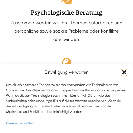
Psychologische Beratung
Zusammen werden wir Ihre Themen aufarbeiten und
persönliche sowie soziale Probleme oder Konflikte
überwinden.
Einwilligung verwalten
Ausgebildete Hypnotiseurin
Hypnose-Coaching ist eine bewährte Methode, um tief
Um dir ein optimales Erlebnis zu bieten, verwenden wir Technologien wie
Cookies, um Geräteinformationen zu speichern und/oder darauf zuzugreifen.
verankerte Probleme zu lösen und positive
Wenn du diesen Technologien zustimmst, können wir Daten wie das
Surfverhalten oder eindeutige IDs auf dieser Website verarbeiten. Wenn du
Veränderungen in deinem Leben zu bewirken.
deine Einwilligung nicht erteilst oder zurückziehst, können bestimmte
Merkmale und Funktionen beeinträchtigt werden.
Dienste verwalten