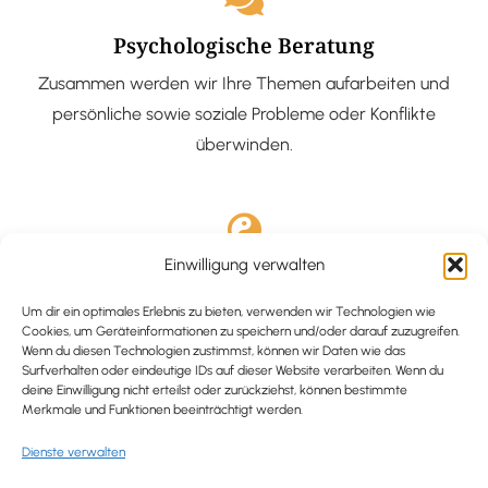
Psychologische Beratung
Zusammen werden wir Ihre Themen aufarbeiten und
persönliche sowie soziale Probleme oder Konflikte
überwinden.
Einwilligung verwalten
Ausgebildete Hypnotiseurin
Hypnose-Coaching ist eine bewährte Methode, um tief
Um dir ein optimales Erlebnis zu bieten, verwenden wir Technologien wie
Cookies, um Geräteinformationen zu speichern und/oder darauf zuzugreifen.
verankerte Probleme zu lösen und positive
Wenn du diesen Technologien zustimmst, können wir Daten wie das
Surfverhalten oder eindeutige IDs auf dieser Website verarbeiten. Wenn du
Veränderungen in deinem Leben zu bewirken.
deine Einwilligung nicht erteilst oder zurückziehst, können bestimmte
Merkmale und Funktionen beeinträchtigt werden.
Dienste verwalten