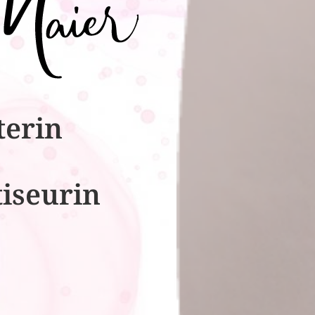
terin
tiseurin