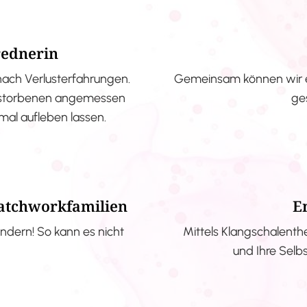
rednerin
nach Verlusterfahrungen.
Gemeinsam können wir e
erstorbenen angemessen
ge
nmal aufleben lassen.
Patchworkfamilien
E
ndern! So kann es nicht
Mittels Klangschalenth
und Ihre Selb