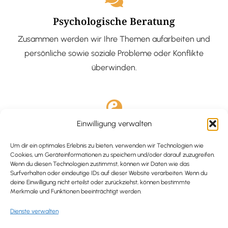
Psychologische Beratung
Zusammen werden wir Ihre Themen aufarbeiten und
persönliche sowie soziale Probleme oder Konflikte
überwinden.
Einwilligung verwalten
Ausgebildete Hypnotiseurin
Hypnose-Coaching ist eine bewährte Methode, um tief
Um dir ein optimales Erlebnis zu bieten, verwenden wir Technologien wie
Cookies, um Geräteinformationen zu speichern und/oder darauf zuzugreifen.
verankerte Probleme zu lösen und positive
Wenn du diesen Technologien zustimmst, können wir Daten wie das
Surfverhalten oder eindeutige IDs auf dieser Website verarbeiten. Wenn du
Veränderungen in deinem Leben zu bewirken.
deine Einwilligung nicht erteilst oder zurückziehst, können bestimmte
Merkmale und Funktionen beeinträchtigt werden.
Dienste verwalten