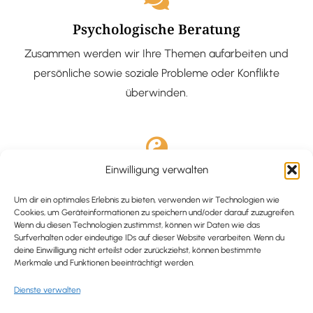
Psychologische Beratung
Zusammen werden wir Ihre Themen aufarbeiten und
persönliche sowie soziale Probleme oder Konflikte
überwinden.
Einwilligung verwalten
Ausgebildete Hypnotiseurin
Hypnose-Coaching ist eine bewährte Methode, um tief
Um dir ein optimales Erlebnis zu bieten, verwenden wir Technologien wie
Cookies, um Geräteinformationen zu speichern und/oder darauf zuzugreifen.
verankerte Probleme zu lösen und positive
Wenn du diesen Technologien zustimmst, können wir Daten wie das
Surfverhalten oder eindeutige IDs auf dieser Website verarbeiten. Wenn du
Veränderungen in deinem Leben zu bewirken.
deine Einwilligung nicht erteilst oder zurückziehst, können bestimmte
Merkmale und Funktionen beeinträchtigt werden.
Dienste verwalten