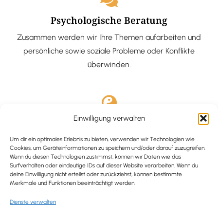
Psychologische Beratung
Zusammen werden wir Ihre Themen aufarbeiten und
persönliche sowie soziale Probleme oder Konflikte
überwinden.
Einwilligung verwalten
Ausgebildete Hypnotiseurin
Hypnose-Coaching ist eine bewährte Methode, um tief
Um dir ein optimales Erlebnis zu bieten, verwenden wir Technologien wie
Cookies, um Geräteinformationen zu speichern und/oder darauf zuzugreifen.
verankerte Probleme zu lösen und positive
Wenn du diesen Technologien zustimmst, können wir Daten wie das
Surfverhalten oder eindeutige IDs auf dieser Website verarbeiten. Wenn du
Veränderungen in deinem Leben zu bewirken.
deine Einwilligung nicht erteilst oder zurückziehst, können bestimmte
Merkmale und Funktionen beeinträchtigt werden.
Dienste verwalten