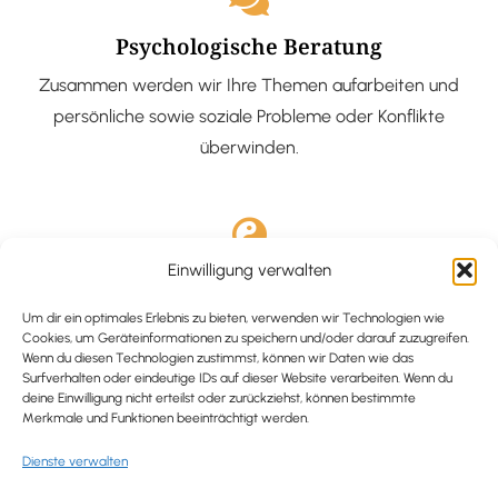
Psychologische Beratung
Zusammen werden wir Ihre Themen aufarbeiten und
persönliche sowie soziale Probleme oder Konflikte
überwinden.
Einwilligung verwalten
Ausgebildete Hypnotiseurin
Hypnose-Coaching ist eine bewährte Methode, um tief
Um dir ein optimales Erlebnis zu bieten, verwenden wir Technologien wie
Cookies, um Geräteinformationen zu speichern und/oder darauf zuzugreifen.
verankerte Probleme zu lösen und positive
Wenn du diesen Technologien zustimmst, können wir Daten wie das
Surfverhalten oder eindeutige IDs auf dieser Website verarbeiten. Wenn du
Veränderungen in deinem Leben zu bewirken.
deine Einwilligung nicht erteilst oder zurückziehst, können bestimmte
Merkmale und Funktionen beeinträchtigt werden.
Dienste verwalten