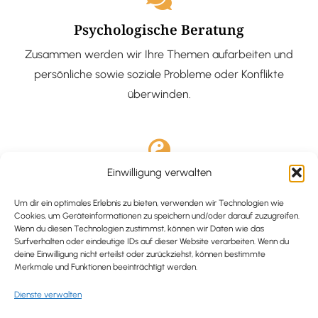
Psychologische Beratung
Zusammen werden wir Ihre Themen aufarbeiten und
persönliche sowie soziale Probleme oder Konflikte
überwinden.
Einwilligung verwalten
Ausgebildete Hypnotiseurin
Hypnose-Coaching ist eine bewährte Methode, um tief
Um dir ein optimales Erlebnis zu bieten, verwenden wir Technologien wie
Cookies, um Geräteinformationen zu speichern und/oder darauf zuzugreifen.
verankerte Probleme zu lösen und positive
Wenn du diesen Technologien zustimmst, können wir Daten wie das
Surfverhalten oder eindeutige IDs auf dieser Website verarbeiten. Wenn du
Veränderungen in deinem Leben zu bewirken.
deine Einwilligung nicht erteilst oder zurückziehst, können bestimmte
Merkmale und Funktionen beeinträchtigt werden.
Dienste verwalten